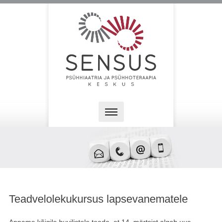
Teadvelolekukursus lapsevanematele
Anname kõigile huvilistele teada, et 14. märtsist algab uus