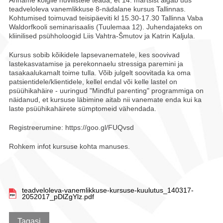
teadveloleva vanemlikkuse 8-nädalane kursus Tallinnas.
Kohtumised toimuvad teisipäeviti kl 15.30-17.30 Tallinna Vaba
Waldorfkooli seminarisaalis (Tuulemaa 12). Juhendajateks on
kliinilised psühholoogid Liis Vahtra-Šmutov ja Katrin Kaljula.
Kursus sobib kõikidele lapsevanematele, kes soovivad
lastekasvatamise ja perekonnaelu stressiga paremini ja
tasakaalukamalt toime tulla. Võib julgelt soovitada ka oma
patsientidele/klientidele, kellel endal või kelle lastel on
psüühikahäire - uuringud "Mindful parenting" programmiga on
näidanud, et kursuse läbimine aitab nii vanemate enda kui ka
laste psüühikahäirete sümptomeid vähendada.
Registreerumine: https://goo.gl/FUQvsd
Rohkem infot kursuse kohta manuses.
teadveloleva-vanemlikkuse-kursuse-kuulutus_140317-
2052017_pDlZgYlz.pdf