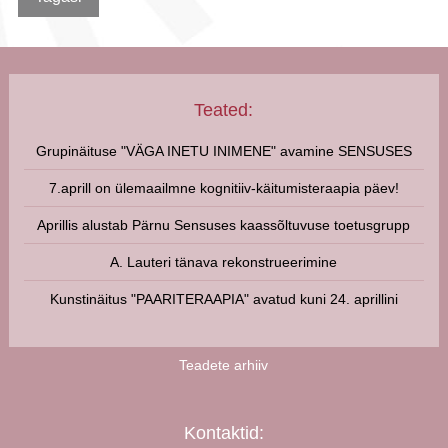
Teated:
Grupinäituse "VÄGA INETU INIMENE" avamine SENSUSES
7.aprill on ülemaailmne kognitiiv-käitumisteraapia päev!
Aprillis alustab Pärnu Sensuses kaassõltuvuse toetusgrupp
A. Lauteri tänava rekonstrueerimine
Kunstinäitus "PAARITERAAPIA" avatud kuni 24. aprillini
Teadete arhiiv
Kontaktid: