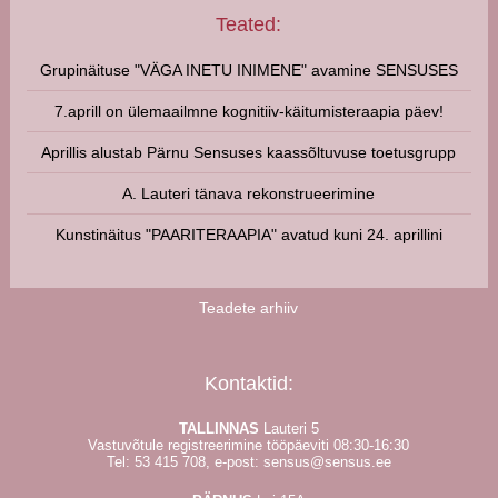
Teated:
Grupinäituse "VÄGA INETU INIMENE" avamine SENSUSES
7.aprill on ülemaailmne kognitiiv-käitumisteraapia päev!
Aprillis alustab Pärnu Sensuses kaassõltuvuse toetusgrupp
A. Lauteri tänava rekonstrueerimine
Kunstinäitus "PAARITERAAPIA" avatud kuni 24. aprillini
Teadete arhiiv
Kontaktid:
TALLINNAS
Lauteri 5
Vastuvõtule registreerimine tööpäeviti 08:30-16:30
Tel:
53 415 708
, e-post:
sensus@sensus.ee