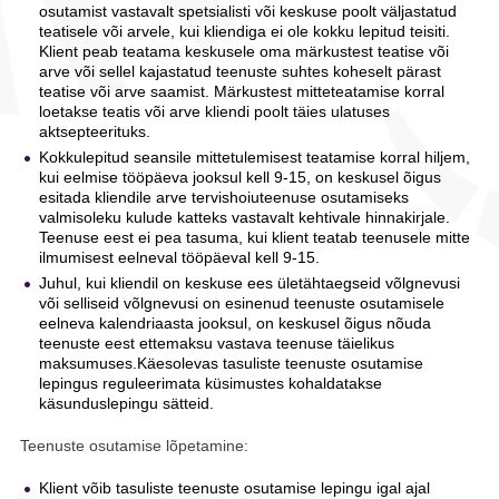
osutamist vastavalt spetsialisti või keskuse poolt väljastatud
teatisele või arvele, kui kliendiga ei ole kokku lepitud teisiti.
Klient peab teatama keskusele oma märkustest teatise või
arve või sellel kajastatud teenuste suhtes koheselt pärast
teatise või arve saamist. Märkustest mitteteatamise korral
loetakse teatis või arve kliendi poolt täies ulatuses
aktsepteerituks.
Kokkulepitud seansile mittetulemisest teatamise korral hiljem,
kui eelmise tööpäeva jooksul kell 9-15, on keskusel õigus
esitada kliendile arve tervishoiuteenuse osutamiseks
valmisoleku kulude katteks vastavalt kehtivale hinnakirjale.
Teenuse eest ei pea tasuma, kui klient teatab teenusele mitte
ilmumisest eelneval tööpäeval kell 9-15.
Juhul, kui kliendil on keskuse ees ületähtaegseid võlgnevusi
või selliseid võlgnevusi on esinenud teenuste osutamisele
eelneva kalendriaasta jooksul, on keskusel õigus nõuda
teenuste eest ettemaksu vastava teenuse täielikus
maksumuses.Käesolevas tasuliste teenuste osutamise
lepingus reguleerimata küsimustes kohaldatakse
käsunduslepingu sätteid.
Teenuste osutamise lõpetamine:
Klient võib tasuliste teenuste osutamise lepingu igal ajal