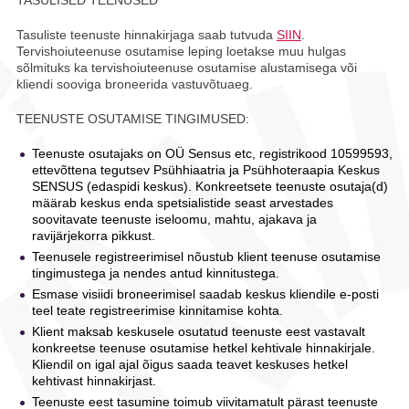
Tasuliste teenuste hinnakirjaga saab tutvuda
SIIN
.
Tervishoiuteenuse osutamise leping loetakse muu hulgas
sõlmituks ka tervishoiuteenuse osutamise alustamisega või
kliendi sooviga broneerida vastuvõtuaeg.
TEENUSTE OSUTAMISE TINGIMUSED:
Teenuste osutajaks on OÜ Sensus etc, registrikood 10599593,
ettevõttena tegutsev Psühhiaatria ja Psühhoteraapia Keskus
SENSUS (edaspidi keskus). Konkreetsete teenuste osutaja(d)
määrab keskus enda spetsialistide seast arvestades
soovitavate teenuste iseloomu, mahtu, ajakava ja
ravijärjekorra pikkust.
Teenusele registreerimisel nõustub klient teenuse osutamise
tingimustega ja nendes antud kinnitustega.
Esmase visiidi broneerimisel saadab keskus kliendile e-posti
teel teate registreerimise kinnitamise kohta.
Klient maksab keskusele osutatud teenuste eest vastavalt
konkreetse teenuse osutamise hetkel kehtivale hinnakirjale.
Kliendil on igal ajal õigus saada teavet keskuses hetkel
kehtivast hinnakirjast.
Teenuste eest tasumine toimub viivitamatult pärast teenuste