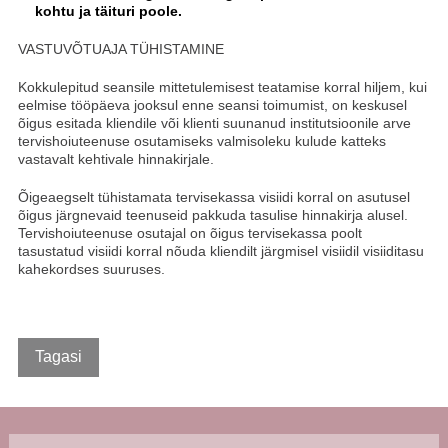
kohtu ja täituri poole.
VASTUVÕTUAJA TÜHISTAMINE
Kokkulepitud seansile mittetulemisest teatamise korral hiljem, kui
eelmise tööpäeva jooksul enne seansi toimumist, on keskusel
õigus esitada kliendile või klienti suunanud institutsioonile arve
tervishoiuteenuse osutamiseks valmisoleku kulude katteks
vastavalt kehtivale hinnakirjale.
Õigeaegselt tühistamata tervisekassa visiidi korral on asutusel
õigus järgnevaid teenuseid pakkuda tasulise hinnakirja alusel.
Tervishoiuteenuse osutajal on õigus tervisekassa poolt
tasustatud visiidi korral nõuda kliendilt järgmisel visiidil visiiditasu
kahekordses suuruses.