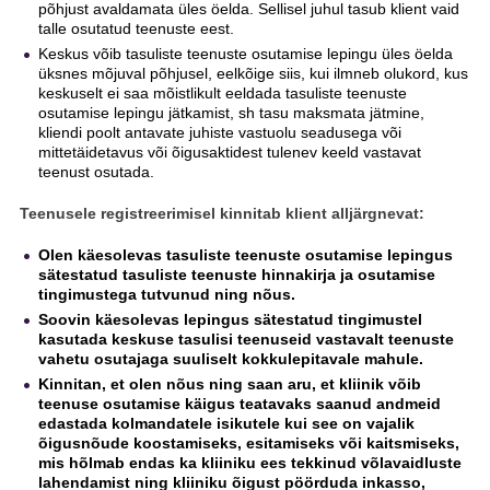
põhjust avaldamata üles öelda. Sellisel juhul tasub klient vaid
talle osutatud teenuste eest.
Keskus võib tasuliste teenuste osutamise lepingu üles öelda
üksnes mõjuval põhjusel, eelkõige siis, kui ilmneb olukord, kus
keskuselt ei saa mõistlikult eeldada tasuliste teenuste
osutamise lepingu jätkamist, sh tasu maksmata jätmine,
kliendi poolt antavate juhiste vastuolu seadusega või
mittetäidetavus või õigusaktidest tulenev keeld vastavat
teenust osutada.
Teenusele registreerimisel kinnitab klient alljärgnevat:
Olen käesolevas tasuliste teenuste osutamise lepingus
sätestatud tasuliste teenuste hinnakirja ja osutamise
tingimustega tutvunud ning nõus.
Soovin käesolevas lepingus sätestatud tingimustel
kasutada keskuse tasulisi teenuseid vastavalt teenuste
vahetu osutajaga suuliselt kokkulepitavale mahule.
Kinnitan, et olen nõus ning saan aru, et kliinik võib
teenuse osutamise käigus teatavaks saanud andmeid
edastada kolmandatele isikutele kui see on vajalik
õigusnõude koostamiseks, esitamiseks või kaitsmiseks,
mis hõlmab endas ka kliiniku ees tekkinud võlavaidluste
lahendamist ning kliiniku õigust pöörduda inkasso,