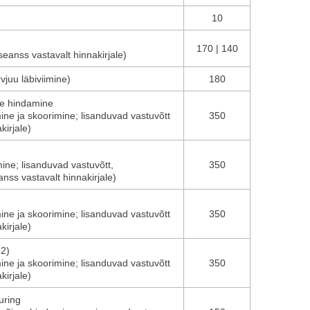
10
170 | 140
seanss vastavalt hinnakirjale)
rvjuu läbiviimine)
180
te hindamine
imine ja skoorimine; lisanduvad vastuvõtt
350
kirjale)
mine; lisanduvad vastuvõtt,
350
nss vastavalt hinnakirjale)
imine ja skoorimine; lisanduvad vastuvõtt
350
kirjale)
-2)
imine ja skoorimine; lisanduvad vastuvõtt
350
kirjale)
uring