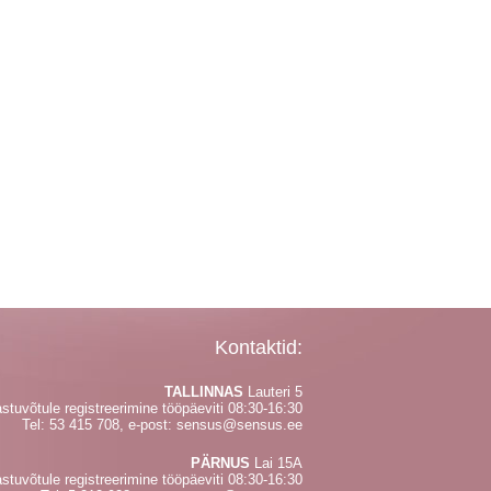
Kontaktid:
TALLINNAS
Lauteri 5
stuvõtule registreerimine tööpäeviti 08:30-16:30
Tel:
53 415 708
, e-post:
sensus@sensus.ee
PÄRNUS
Lai 15A
stuvõtule registreerimine tööpäeviti 08:30-16:30