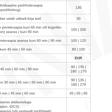
individuaalne psühhoteraapia
130
sepsühholoog)
 visiidi väliselt kirja teel
30
 pereteraapia kuni 60 min või kognitiiv-
150 | 200
min) seanss | kuni 90 min
reteraapia seanss kuni 60 min | 90 min
100 | 120
kuni 45 min | 60 min
80 | 100
EUR
90 | 135 |
 45 min | 60 min | 90 min
180 | 270
90 | 135 |
ni 30 min | 45 min | 60 min | 90 min
180 | 270
0 min | 45 min | 60 min
45 | 65 | 85
eanss alalisvooluga
ation
, tDCS)
seanssi (või vastavalt psühhiaatri