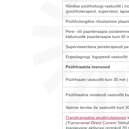
Kliinilise psühholoogi vastuvõtt | 
(psühhoterapeut, superviisor, lap
Psühholoogiline nõustamine plaanilise
Pere- või paariteraapia (süsteemne
käitumuslik paariteraapia kuni 45 
Superviseeritava pereterapeudi pe
Eripedagoogi, logopeedi vastuvõtt 
Psühhiaatria teenused
Psühhiaatri vastuvõtt kuni 30 min |
Psühhiaatria residendi vastuvõtt ku
Vaimse tervise õe vastuvõtt kuni 3
Transkraniaalse ajustimulatsiooni
s
(
Transcranial Direct Current Stimul
Igapäevane aktiivravi protokoll 20 