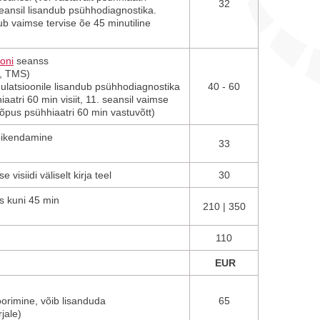
32
eansil lisandub psühhodiagnostika.
ub vaimse tervise õe 45 minutiline
oni
seanss
, TMS)
imulatsioonile lisandub psühhodiagnostika
40 - 60
hiaatri 60 min visiit, 11. seansil vaimse
 lõpus psühhiaatri 60 min vastuvõtt)
 pikendamine
33
visiidi väliselt kirja teel
30
s kuni 45 min
210 | 350
110
EUR
orimine, võib lisanduda
65
jale)