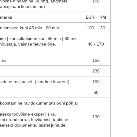
nivõime hindamine, uuring, andmete
150
apiaplaani koostamine)
bemaks
EUR + KM
ltatsioon kuni 45 min | 60 min
100 | 130
ine | konsultatsioon kuni 45 min | 60 min
õustaja, vaimse tervise õde,
40 - 170
 min
150
230
oduse ravi pakett (seadme kuurent)
100
60
gu koostamine ravidokumentatsiooni põhjal
seks töövõime ekspertiisiks,
130
imi erandkorras hüvitamise taotluse
keelseid dokumente, teistel juhtudel