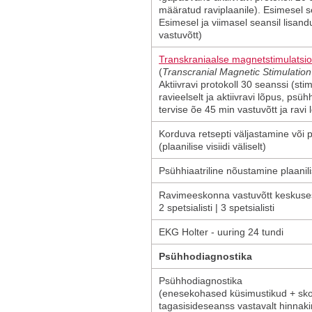
määratud raviplaanile). Esimesel s
Esimesel ja viimasel seansil lisand
vastuvõtt)
Transkraniaalse magnetstimulatsio
(
Transcranial Magnetic Stimulation
Aktiivravi protokoll 30 seanssi (st
ravieelselt ja aktiivravi lõpus, psüh
tervise õe 45 min vastuvõtt ja ravi
Korduva retsepti väljastamine või
(plaanilise visiidi väliselt)
Psühhiaatriline nõustamine plaanilise 
Ravimeeskonna vastuvõtt keskuse
2 spetsialisti | 3 spetsialisti
EKG Holter - uuring 24 tundi
Psühhodiagnostika
Psühhodiagnostika
(enesekohased küsimustikud + sko
tagasisideseanss vastavalt hinnakir