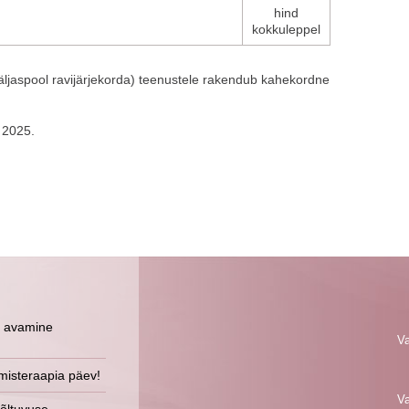
hind
kokkuleppel
väljaspool ravijärjekorda) teenustele rakendub kahekordne
t 2025.
 avamine
Va
umisteraapia päev!
Va