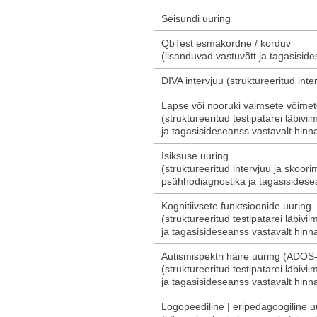
Seisundi uuring
QbTest esmakordne / korduv
(lisanduvad vastuvõtt ja tagasiside
DIVA intervjuu (struktureeritud inte
Lapse või nooruki vaimsete võime
(struktureeritud testipatarei läbivi
ja tagasisideseanss vastavalt hinna
Isiksuse uuring
(struktureeritud intervjuu ja skoori
psühhodiagnostika ja tagasisidesea
Kognitiivsete funktsioonide uuring
(struktureeritud testipatarei läbivi
ja tagasisideseanss vastavalt hinna
Autismispektri häire uuring (ADOS
(struktureeritud testipatarei läbivi
ja tagasisideseanss vastavalt hinna
Logopeediline | eripedagoogiline u