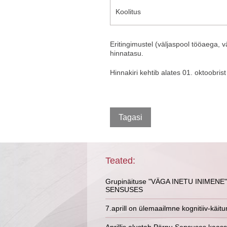
Koolitus
Eritingimustel (väljaspool tööaega, 
hinnatasu.
Hinnakiri kehtib alates 01. oktoobris
Teated:
Grupinäituse "VÄGA INETU INIMENE"
SENSUSES
7.aprill on ülemaailmne kognitiiv-käit