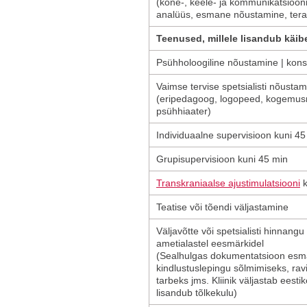
(kõne-, keele- ja kommunikatsioo
analüüs, esmane nõustamine, tera
Teenused, millele lisandub käi
Psühholoogiline nõustamine | konsu
Vaimse tervise spetsialisti nõustam
(eripedagoog, logopeed, kogemusn
psühhiaater)
Individuaalne supervisioon kuni 45
Grupisupervisioon kuni 45 min
Transkraniaalse ajustimulatsiooni
k
Teatise või tõendi väljastamine
Väljavõtte või spetsialisti hinnan
ametialastel eesmärkidel
(Sealhulgas dokumentatsioon esma
kindlustuslepingu sõlmimiseks, rav
tarbeks jms. Kliinik väljastab eesti
lisandub tõlkekulu)