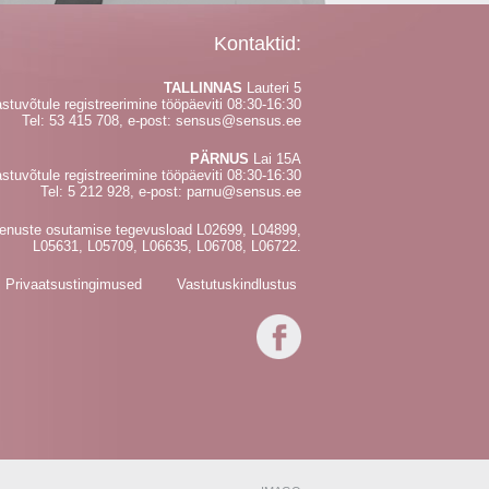
Kontaktid:
TALLINNAS
Lauteri 5
stuvõtule registreerimine tööpäeviti 08:30-16:30
Tel:
53 415 708
, e-post:
sensus@sensus.ee
PÄRNUS
Lai 15A
stuvõtule registreerimine tööpäeviti 08:30-16:30
Tel:
5 212 928
, e-post:
parnu@sensus.ee
eenuste osutamise tegevusload L02699, L04899,
L05631, L05709, L06635, L06708, L06722.
Privaatsustingimused
Vastutuskindlustus