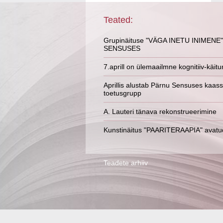
Teated:
Grupinäituse "VÄGA INETU INIMENE"
SENSUSES
7.aprill on ülemaailmne kognitiiv-käit
Aprillis alustab Pärnu Sensuses kaas
toetusgrupp
A. Lauteri tänava rekonstrueerimine
Kunstinäitus "PAARITERAAPIA" avatud k
Teadete arhiiv