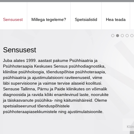
Sensusest
Millega tegeleme?
Spetsialistid
Hea teada
Sensusest
Juba alates 1999. aastast pakume Psühhiaatria ja
Psühhoteraapia Keskuses Sensus psühhodiagnostika,
kliinilise psühholoogia, tõenduspõhise psühhoteraapia,
psühhiaatria ja ajustimulatsiooni raviteenuseid, viime
läbi supervisioone ja vaimse tervise alaseid koolitusi.
Sensuse Tallinna, Pärnu ja Paide kliinikutes on võimalik
diagnoosida ja ravida kõiki enamlevinud laste, noorukite
ja täiskasvanute psüühika- ning käitumishäireid. Oleme
spetsialiseerunud tõenduspõhistele
psühhoteraapiasekkumistele ning ajustimulatsioonile.
Klii