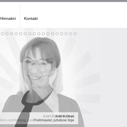
Hinnakiri
Kontakt
Katri-Evelin Kalaus
Katrin Orav
niline psühholoog, psühhoterapeut, juhatuse liige
Psühhiaater, juhatuse liige