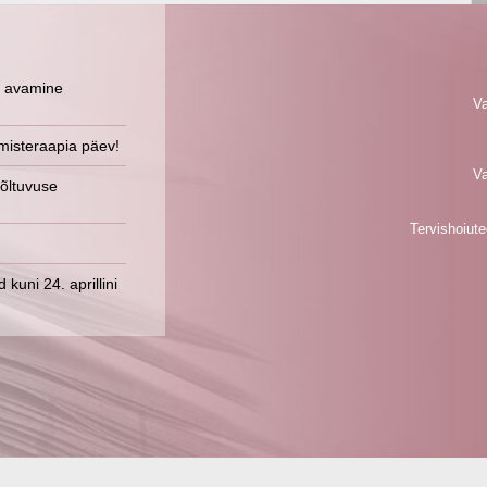
 avamine
Va
umisteraapia päev!
Va
sõltuvuse
Tervishoiut
uni 24. aprillini